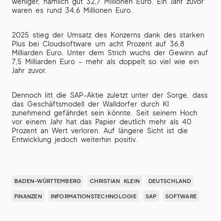
weniger, nämlich gut 32,7 Millionen Euro. Ein Jahr zuvor
waren es rund 34,6 Millionen Euro.
2025 stieg der Umsatz des Konzerns dank des starken
Plus bei Cloudsoftware um acht Prozent auf 36,8
Milliarden Euro. Unter dem Strich wuchs der Gewinn auf
7,5 Milliarden Euro – mehr als doppelt so viel wie ein
Jahr zuvor.
Dennoch litt die SAP-Aktie zuletzt unter der Sorge, dass
das Geschäftsmodell der Walldorfer durch KI
zunehmend gefährdet sein könnte. Seit seinem Hoch
vor einem Jahr hat das Papier deutlich mehr als 40
Prozent an Wert verloren. Auf längere Sicht ist die
Entwicklung jedoch weiterhin positiv.
BADEN-WÜRTTEMBERG
CHRISTIAN KLEIN
DEUTSCHLAND
FINANZEN
INFORMATIONSTECHNOLOGIE
SAP
SOFTWARE