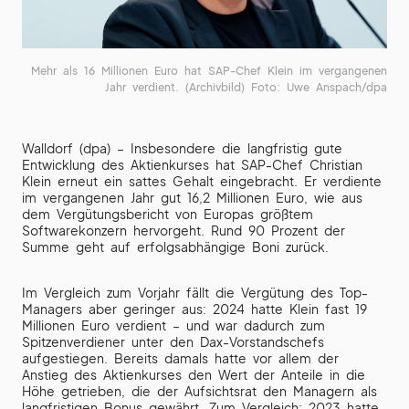
Mehr als 16 Millionen Euro hat SAP-Chef Klein im vergangenen
Jahr verdient. (Archivbild) Foto: Uwe Anspach/dpa
Walldorf (dpa) – Insbesondere die langfristig gute
Entwicklung des Aktienkurses hat SAP-Chef Christian
Klein erneut ein sattes Gehalt eingebracht. Er verdiente
im vergangenen Jahr gut 16,2 Millionen Euro, wie aus
dem Vergütungsbericht von Europas größtem
Softwarekonzern hervorgeht. Rund 90 Prozent der
Summe geht auf erfolgsabhängige Boni zurück.
Im Vergleich zum Vorjahr fällt die Vergütung des Top-
Managers aber geringer aus: 2024 hatte Klein fast 19
Millionen Euro verdient – und war dadurch zum
Spitzenverdiener unter den Dax-Vorstandschefs
aufgestiegen. Bereits damals hatte vor allem der
Anstieg des Aktienkurses den Wert der Anteile in die
Höhe getrieben, die der Aufsichtsrat den Managern als
langfristigen Bonus gewährt. Zum Vergleich: 2023 hatte