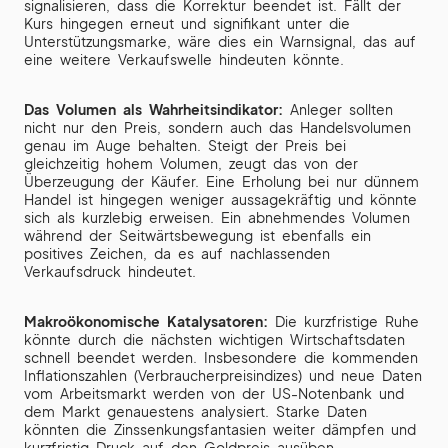
signalisieren, dass die Korrektur beendet ist. Fällt der
Kurs hingegen erneut und signifikant unter die
Unterstützungsmarke, wäre dies ein Warnsignal, das auf
eine weitere Verkaufswelle hindeuten könnte.
Das Volumen als Wahrheitsindikator:
Anleger sollten
nicht nur den Preis, sondern auch das Handelsvolumen
genau im Auge behalten. Steigt der Preis bei
gleichzeitig hohem Volumen, zeugt das von der
Überzeugung der Käufer. Eine Erholung bei nur dünnem
Handel ist hingegen weniger aussagekräftig und könnte
sich als kurzlebig erweisen. Ein abnehmendes Volumen
während der Seitwärtsbewegung ist ebenfalls ein
positives Zeichen, da es auf nachlassenden
Verkaufsdruck hindeutet.
Makroökonomische Katalysatoren:
Die kurzfristige Ruhe
könnte durch die nächsten wichtigen Wirtschaftsdaten
schnell beendet werden. Insbesondere die kommenden
Inflationszahlen (Verbraucherpreisindizes) und neue Daten
vom Arbeitsmarkt werden von der US-Notenbank und
dem Markt genauestens analysiert. Starke Daten
könnten die Zinssenkungsfantasien weiter dämpfen und
kurzfristig Druck auf den Goldpreis ausüben.